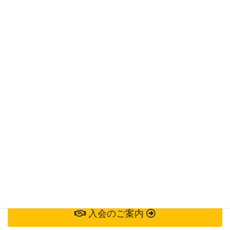
常任委員会議
正副会議
歴代会議
総会
お問い合わせ
お気軽にお問い合わせください。
掲載依頼
会員向け
入会のご案内